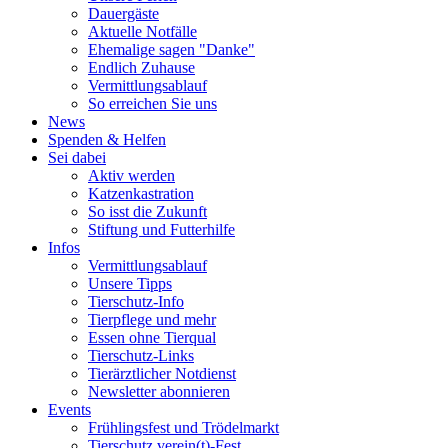
Dauergäste
Aktuelle Notfälle
Ehemalige sagen "Danke"
Endlich Zuhause
Vermittlungsablauf
So erreichen Sie uns
News
Spenden & Helfen
Sei dabei
Aktiv werden
Katzenkastration
So isst die Zukunft
Stiftung und Futterhilfe
Infos
Vermittlungsablauf
Unsere Tipps
Tierschutz-Info
Tierpflege und mehr
Essen ohne Tierqual
Tierschutz-Links
Tierärztlicher Notdienst
Newsletter abonnieren
Events
Frühlingsfest und Trödelmarkt
Tierschutz verein(t)-Fest