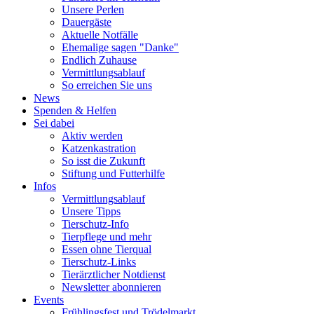
Unsere Perlen
Dauergäste
Aktuelle Notfälle
Ehemalige sagen "Danke"
Endlich Zuhause
Vermittlungsablauf
So erreichen Sie uns
News
Spenden & Helfen
Sei dabei
Aktiv werden
Katzenkastration
So isst die Zukunft
Stiftung und Futterhilfe
Infos
Vermittlungsablauf
Unsere Tipps
Tierschutz-Info
Tierpflege und mehr
Essen ohne Tierqual
Tierschutz-Links
Tierärztlicher Notdienst
Newsletter abonnieren
Events
Frühlingsfest und Trödelmarkt