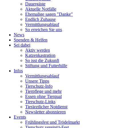
Dauergäste
Aktuelle Notfälle
Ehemalige sagen "Danke"
Endlich Zuhause
Vermittlungsablauf
So erreichen Sie uns
News
Spenden & Helfen
Sei dabei
Aktiv werden
Katzenkastration
So isst die Zukunft
Stiftung und Futterhilfe
Infos
Vermittlungsablauf
Unsere Tipps
Tierschutz-Info
Tierpflege und mehr
Essen ohne Tierqual
Tierschutz-Links
Tierärztlicher Notdienst
Newsletter abonnieren
Events
Frühlingsfest und Trödelmarkt
Tierschutz verein(t)-Fest