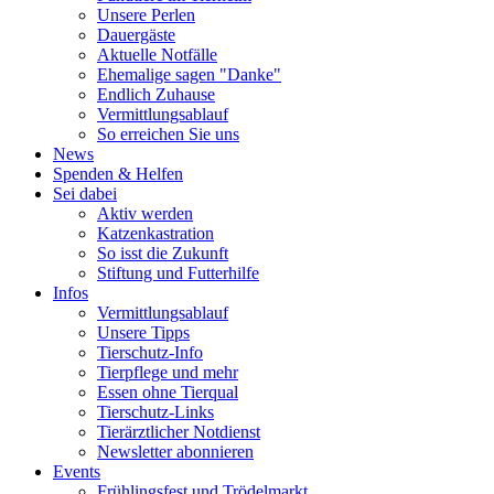
Unsere Perlen
Dauergäste
Aktuelle Notfälle
Ehemalige sagen "Danke"
Endlich Zuhause
Vermittlungsablauf
So erreichen Sie uns
News
Spenden & Helfen
Sei dabei
Aktiv werden
Katzenkastration
So isst die Zukunft
Stiftung und Futterhilfe
Infos
Vermittlungsablauf
Unsere Tipps
Tierschutz-Info
Tierpflege und mehr
Essen ohne Tierqual
Tierschutz-Links
Tierärztlicher Notdienst
Newsletter abonnieren
Events
Frühlingsfest und Trödelmarkt