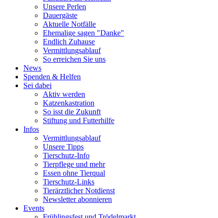
Unsere Perlen
Dauergäste
Aktuelle Notfälle
Ehemalige sagen "Danke"
Endlich Zuhause
Vermittlungsablauf
So erreichen Sie uns
News
Spenden & Helfen
Sei dabei
Aktiv werden
Katzenkastration
So isst die Zukunft
Stiftung und Futterhilfe
Infos
Vermittlungsablauf
Unsere Tipps
Tierschutz-Info
Tierpflege und mehr
Essen ohne Tierqual
Tierschutz-Links
Tierärztlicher Notdienst
Newsletter abonnieren
Events
Frühlingsfest und Trödelmarkt