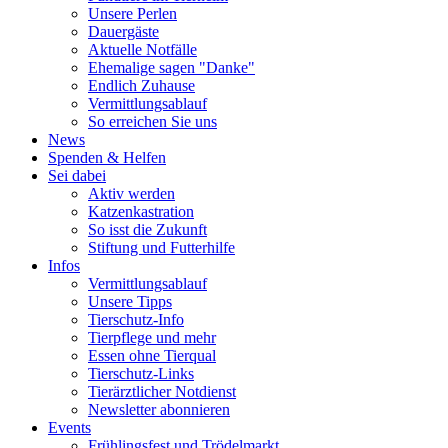
Unsere Perlen
Dauergäste
Aktuelle Notfälle
Ehemalige sagen "Danke"
Endlich Zuhause
Vermittlungsablauf
So erreichen Sie uns
News
Spenden & Helfen
Sei dabei
Aktiv werden
Katzenkastration
So isst die Zukunft
Stiftung und Futterhilfe
Infos
Vermittlungsablauf
Unsere Tipps
Tierschutz-Info
Tierpflege und mehr
Essen ohne Tierqual
Tierschutz-Links
Tierärztlicher Notdienst
Newsletter abonnieren
Events
Frühlingsfest und Trödelmarkt