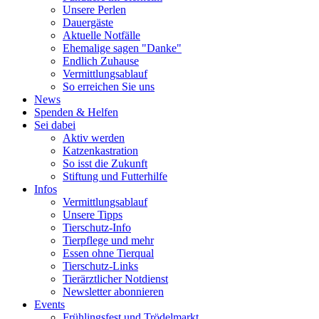
Unsere Perlen
Dauergäste
Aktuelle Notfälle
Ehemalige sagen "Danke"
Endlich Zuhause
Vermittlungsablauf
So erreichen Sie uns
News
Spenden & Helfen
Sei dabei
Aktiv werden
Katzenkastration
So isst die Zukunft
Stiftung und Futterhilfe
Infos
Vermittlungsablauf
Unsere Tipps
Tierschutz-Info
Tierpflege und mehr
Essen ohne Tierqual
Tierschutz-Links
Tierärztlicher Notdienst
Newsletter abonnieren
Events
Frühlingsfest und Trödelmarkt