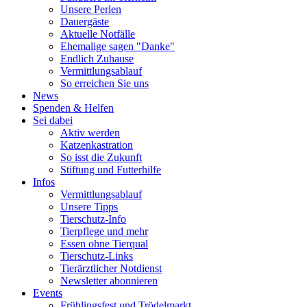
Unsere Perlen
Dauergäste
Aktuelle Notfälle
Ehemalige sagen "Danke"
Endlich Zuhause
Vermittlungsablauf
So erreichen Sie uns
News
Spenden & Helfen
Sei dabei
Aktiv werden
Katzenkastration
So isst die Zukunft
Stiftung und Futterhilfe
Infos
Vermittlungsablauf
Unsere Tipps
Tierschutz-Info
Tierpflege und mehr
Essen ohne Tierqual
Tierschutz-Links
Tierärztlicher Notdienst
Newsletter abonnieren
Events
Frühlingsfest und Trödelmarkt