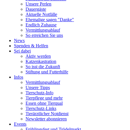
Unsere Perlen
Dauergäste
Aktuelle Notfälle
Ehemalige sagen "Danke"
Endlich Zuhause
Vermittlungsablauf
So erreichen Sie uns
News
Spenden & Helfen
Sei dabei
Aktiv werden
Katzenkastration
So isst die Zukunft
Stiftung und Futterhilfe
Infos
Vermittlungsablauf
Unsere Tipps
Tierschutz-Info
Tierpflege und mehr
Essen ohne Tierqual
Tierschutz-Links
Tierärztlicher Notdienst
Newsletter abonnieren
Events
Frühlingsfest und Trödelmarkt